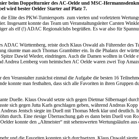
rnier beim Doppelturnier des AC-Oelde und MSC-Hermannsdenkm
el wird bester Oelder Starter auf Platz 7.
i die Elite des PKW-Turniersports zum vierten und vorletztem Wertungs
nier. Insgesamt konnte das Team um Veranstaltungsleiter Carsten Winkle
niger als elf (!) ADAC Regionalclubs begrüßen. Es war also für Spann
n des ADAC Württemberg, reiste doch Klaus Oswald als Führender des T
rung räumte man auch Thomas Grambitter ein. In die Phalanx der würt
r Spitze Dawid Wieder, eindringen. Auch die Damen wollten in Oelde e
und Andrea Lemberg vom heimischen AC Oelde waren zwei Top Amaz
 den Veranstalter zunächst einmal die Aufgabe die besten 16 Teilnehme
nde konnte man festhalten, dass sich alle Favoriten in ihren Gruppen d
essante Duelle. Klaus Oswald setzte sich gegen Dietmar Silbernagel durc
sste sich gegen Jutta Karls geschlagen geben, während Andreas Kopp 
Andreas Jentsch siegte im Duell mit Thomas Merk klar und deutlich. I
Böhm durch. Eine riesige Überraschung gab es dann beim Duell von 
Oelder konnte den „Altmeister“ mit sehenswerten Wertungsläufen aus
mehr und die Favoriten konnten sich durchsetzen. Klaus Oswald siegte