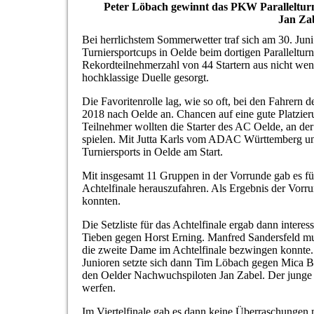
Peter Löbach gewinnt das PKW Paralleltu
Jan Zab
Bei herrlichstem Sommerwetter traf sich am 30. Jun
Turniersportcups in Oelde beim dortigen Paralleltur
Rekordteilnehmerzahl von 44 Startern aus nicht we
hochklassige Duelle gesorgt.
Die Favoritenrolle lag, wie so oft, bei den Fahrer
2018 nach Oelde an. Chancen auf eine gute Platzie
Teilnehmer wollten die Starter des AC Oelde, an de
spielen. Mit Jutta Karls vom ADAC Württemberg 
Turniersports in Oelde am Start.
Mit insgesamt 11 Gruppen in der Vorrunde gab es für
Achtelfinale herauszufahren. Als Ergebnis der Vorru
konnten.
Die Setzliste für das Achtelfinale ergab dann inter
Tieben gegen Horst Erning. Manfred Sandersfeld mu
die zweite Dame im Achtelfinale bezwingen konnte. 
Junioren setzte sich dann Tim Löbach gegen Mica 
den Oelder Nachwuchspiloten Jan Zabel. Der junge 
werfen.
Im Viertelfinale gab es dann keine Überraschungen 