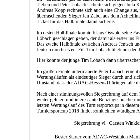
Tieben und Peter Löbach sicherte sich gegen Jutta Ka
Andreas Kopp rechnete sich auch eine Change aus, 
überraschenden Sieger Jan Zabel aus dem Achtelfinal
Ticket für das Halbfinale damit sicherte.
Im ersten Halbfinale konnte Klaus Oswald seine Favo
Löbach geschlagen geben, der damit als erster ins Fi
Das zweite Halbfinale zwischen Andreas Jentsch und
Jentsch durchsetzen. Für Tim Löbach blieb nur der T
Hier konnte der junge Tim Löbach dann überraschend
Im großen Finale untermauerte Peter Löbach erneut 
Wertungsläufen als eindeutiger Sieger durch und s
Umstand, dass der ADAC-Hessen-Thüringen alle drei
Nach einer stimmungsvollen Siegerehrung auf dem 
weiter gefeiert und interessante Benzingespräche ru
letzten Wertungslauf des Turniersportcups in diesem
Turniersportcup 2018 findet somit einen würdigen
Siegerehrung vl. Carsten Winkle
Bester Starter vom ADAC-Westfalen Marti