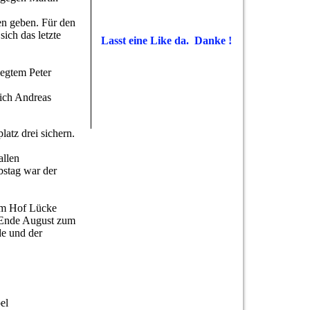
en geben. Für den
ich das letzte
Lasst eine Like da. Danke !
legtem Peter
lich Andreas
atz drei sichern.
allen
bstag war der
em Hof Lücke
nn Ende August zum
de und der
el