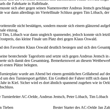
rls die Fahrkarte in Halbfinale.
musste sich aber gegen seinen Namensvetter Andreas Jentsch geschlag
e war dann allerdings im Viertelfinale Schluss gegen Tim Löbach, der s
ritenrolle nicht bestätigen, sondern musste sich einem glänzend aufge
nale einzog.
 Tim, Löbach war dann ungleich spannender, jedoch konnte sich letzt
rostpreis, das kleine Finale um Platz drei gegen Klaus Oswald.
 den Favoriten Klaus Oswald deutlich besiegen und sich den Gesamtpl
seine bestechende Tagesform und setzte sich gegen Andreas Jentsch in 
icherte sich damit den Gesamtsieg. Bemerkenswert an diesem Wettbewer
 ersten Plätze belegten.
Turnierplatz wurde am Abend bei einem gemütlichen Grillabend auf d
nd um den Turniersport geführt. Ein Großteil der Fahrer trifft sich da
 Jahr in Kiel. Sicher wird es dort ähnlich spannend zugehen wie in Oel
 Abschluss.
r Turnierleiter AC-Oelde, Andreas Jentsch, Peter Löbach, Tim Löbach
n Tieben
Bester Starter des AC-Oelde Jan Zab