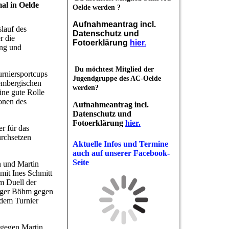
al in Oelde
Oelde werden ?
Aufnahmeantrag incl.
lauf des
Datenschutz und
r die
Fotoerklärung
hier.
ung und
Du möchtest Mitglied der
urniersportcups
Jugendgruppe des AC-Oelde
tembergischen
werden?
ine gute Rolle
onen des
Aufnahmeantrag incl.
Datenschutz und
Fotoerklärung
hier.
r für das
urchsetzen
Aktuelle Infos und Termine
auch auf unserer Facebook-
Seite
h und Martin
mit Ines Schmitt
m Duell der
Roger Böhm gegen
 dem Turnier
 gegen Martin