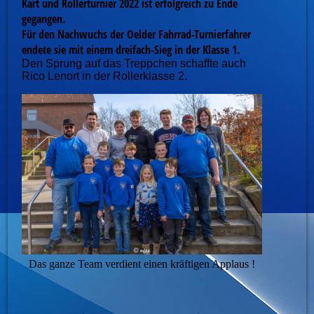
Kart und Rollerturnier 2022 ist erfolgreich zu Ende
gegangen.
Für den Nachwuchs der Oelder Fahrrad-Turnierfahrer
endete sie mit einem dreifach-Sieg in der Klasse 1.
Den Sprung auf das Treppchen schaffte auch
Rico Lenort in der Rollerklasse 2.
Das ganze Team verdient einen kräftigen Applaus !