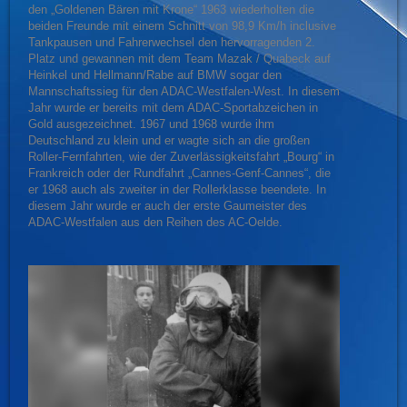
den „Goldenen Bären mit Krone“ 1963 wiederholten die
beiden Freunde mit einem Schnitt von 98,9 Km/h inclusive
Tankpausen und Fahrerwechsel den hervorragenden 2.
Platz und gewannen mit dem Team Mazak / Quabeck auf
Heinkel und Hellmann/Rabe auf BMW sogar den
Mannschaftssieg für den ADAC-Westfalen-West. In diesem
Jahr wurde er bereits mit dem ADAC-Sportabzeichen in
Gold ausgezeichnet. 1967 und 1968 wurde ihm
Deutschland zu klein und er wagte sich an die großen
Roller-Fernfahrten, wie der Zuverlässigkeitsfahrt „Bourg“ in
Frankreich oder der Rundfahrt „Cannes-Genf-Cannes“, die
er 1968 auch als zweiter in der Rollerklasse beendete. In
diesem Jahr wurde er auch der erste Gaumeister des
ADAC-Westfalen aus den Reihen des AC-Oelde.