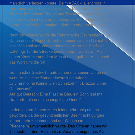
man sich verlassen konnte. Beim ADAC-Hallencross in
Dortmund war er beispielsweise ein Mann der ersten
Stunde. Mit seinem Freund und Teamkameraden Werner
Junker beaufsichtigte er jahrelang das Fahrerlager dieser
Internationalen hochrangigen Motorsportveranstaltung.
Nach der Wende wurde die Rennstrecke Oschersleben im
Osten unserer Republik fast zu seiner zweiten Heimat. Bei
einer Vielzahl von Veranstaltungen war er als Chef des
Caterings für die Streckenposten verantwortlich.
Als
echter Westfale aus dem Münsterland galt bei Heini noch
das Wort und die Tat.
So mancher Gastwirt traute schon mal seinen Ohren nicht,
wenn Heini seine Standardbestellung aufgab:
„Giv mi mol ne Kanne Ölen Schnitzel mit Brazzis un ne
Gartenwurst“.
Auf gut Deutsch: Eine Flasche Bier, ein Schnitzel mit
Bratkartoffeln und eine eingelegte Gurke“.
I
n den letzten Jahren ist es leider sehr ruhig um ihn
geworden, da die gesundheitlichen Beeinträchtigungen
immer mehr zunahmen und der Weg in ein
Pflegeheim
unvermeidlich wurde. Des Öfteren haben wir
ihn noch mit dem Rollstuhl zu Veranstaltungen des AC-