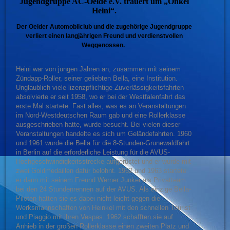
Jugendgruppe AC-Oelde e.V. trauert um „Onkel
Heini“.
Der Oelder Automobilclub und die zugehörige Jugendgruppe
verliert einen langjährigen Freund und verdienstvollen
Weggenossen.
Heini war von jungen Jahren an, zusammen mit seinem
Zündapp-Roller, seiner geliebten Bella, eine Institution.
Unglaublich viele lizenzpflichtige Zuverlässigkeitsfahrten
absolvierte er seit 1958, wo er bei der Westfalenfahrt das
erste Mal startete. Fast alles, was es an Veranstaltungen
im Nord-Westdeutschen Raum gab und eine Rollerklasse
ausgeschrieben hatte, wurde besucht. Bei vielen dieser
Veranstaltungen handelte es sich um Geländefahrten. 1960
und 1961 wurde die Bella für die 8-Stunden-Grunewaldfahrt
in Berlin auf die erforderliche Leistung für die AVUS-
Hochgeschwindigkeitsstrecke aufgerüstet und er wurde mit
zwei Goldmedaillen dafür belohnt. 1962 und 1963 startete
er dann mit seinem Freund Werner Junker als Privatteam
bei den 24 Stundenrennen auf der AVUS. Als einzige Bella-
Piloten hatten sie es dabei nicht leicht gegen die
Werksmannschaften von Heinkel mit den schnellen Tourist
und Piaggio mit ihren Vespas. 1962 schafften sie auf
Anhieb in der großen Rollerklasse einen zweiten Platz und