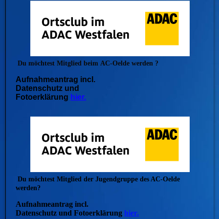
Du möchtest Mitglied beim
AC-Oelde werden ?
Aufnahmeantrag incl.
Datenschutz und
Fotoerklärung
hier.
Du möchtest Mitglied der Jugendgruppe des AC-Oelde
werden?
Aufnahmeantrag incl.
Datenschutz und Fotoerklärung
hier.