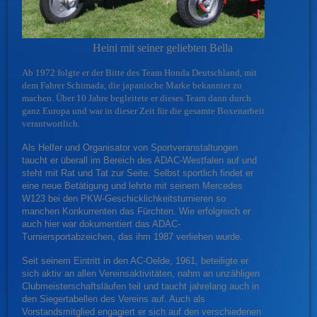
Heini mit seiner geliebten Bella
Ab 1972 folgte er der Bitte des Team Honda Deutschland, mit
dem Fahrer Schimada, die japanische Marke bekannter zu
machen. Über 10 Jahre begleitete er dieses Team dann durch
ganz Europa und war in dieser Zeit für die gesamte Boxenarbeit
verantwortlich.
Als Helfer und Organisator von Sportveranstaltungen
taucht er überall im Bereich des ADAC-Westfalen auf und
steht mit Rat und Tat zur Seite. Selbst sportlich findet er
eine neue Betätigung und
lehrte mit seinem Mercedes
W123 bei den PKW-Geschicklichkeitsturnieren so
manchen Konkurrenten das Fürchten. Wie erfolgreich er
auch hier war dokumentiert das ADAC-
Turniersportabzeichen, das ihm 1987 verliehen wurde.
Seit seinem Eintritt in den AC-Oelde, 1961, beteiligte er
sich aktiv an allen Vereinsaktivitäten, nahm an unzähligen
Clubmeisterschaftsläufen teil und taucht jahrelang auch in
den Siegertabellen des Vereins auf. Auch als
Vorstandsmitglied engagiert er sich auf den verschiedenen