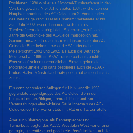
Positionen. 1980 wird er als Motorrad-Turnierreferent in den
Vorstand gewählt. Vier Jahre später, 1984, wird er von der
Hauptversammlung des AC-Oelde zum 2. Vorsitzenden
des Vereins gewählt. Dieses Ehrenamt bekleidete er bis
zum Jahr 2000, wo er dann noch weiterhin als
Turnierreferent aktiv tätig blieb. So lenkte „Heini“ viele
Jahre die Geschicke des AC-Oelde maßgeblich mit.
Seinem Einsatz ist es auch zu verdanken, dass der AC-
Oelde die Ehre bekam sowohl die Westdeutsche
Meisterschaft 1991 und 1992, als auch die Deutsche
Meisterschaft 1996 im PKW-Turniersport auszurichten.
Ebenso auf seinen unermüdlichen Einsatz gehen die
Motorrad-Turniere und ganz besonders auch die ADAC-
Enduro-Rallye-Münsterland maßgeblich auf seinen Einsatz
zurück.
Ein ganz besonderes Anliegen für Heini war die 1993
gegründete Jugendgruppe des AC-Oelde, die in der
Folgezeit mit unzähligen, Fahrrad, Roller und Kart-
Veranstaltungen eine wichtige Säule innerhalb des AC-
Oelde wurde. Hier war er stets mit Rat und Tat zur Stelle.
Aber auch überregional als Fahrersprecher und
Turnierbeauftragter des ADAC-Westfalen West war er eine
gefragte, geschätzte und geachtete Persönlichkeit, auf die