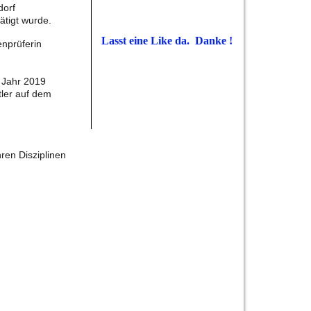
dorf
ätigt wurde.
Lasst eine Like da. Danke !
enprüferin
s Jahr 2019
tler auf dem
ren Disziplinen