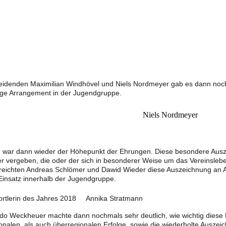
heidenden Maximilian Windhövel und Niels Nordmeyer gab es dann noc
nge Arrangement in der Jugendgruppe.
Niels Nordmeyer
s“. war dann wieder der Höhepunkt der Ehrungen. Diese besondere Aus
ler vergeben, die oder der sich in besonderer Weise um das Vereinslebe
reichten Andreas Schlömer und Dawid Wieder diese Auszeichnung an 
insatz innerhalb der Jugendgruppe.
ortlerin des Jahres 2018 Annika Stratmann
o Weckheuer machte dann nochmals sehr deutlich, wie wichtig diese 
ionalen, als auch überregionalen Erfolge, sowie die wiederholte Auszei