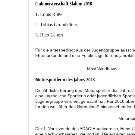
Clubmeisterschaft Slalom 2018
1. Louis Rüße
2. Tobias Grundkötter
3. Rico Lenort
Für die altersbedingt aus der Jugendgruppe aussc
Ehrenurkunde und eine Fotokollage für das jahrela
Maxi Windhövel
Motorsportlerin des Jahres 2018
Die jährliche Ehrung des „Motorsportler des Jahre
eine jugendliche Sportlerin oder jugendlichen Sport
Jugendgruppe verdient gemacht hat. Für 2018 über
für den weit über das Normalmaß hinausgehenden E
Motorsp
Der 1. Vorsitzende des ADAC-Hauptvereins, Hans-Ud
eine Nachwuchsarbeit war und ist. Die erzielten reg