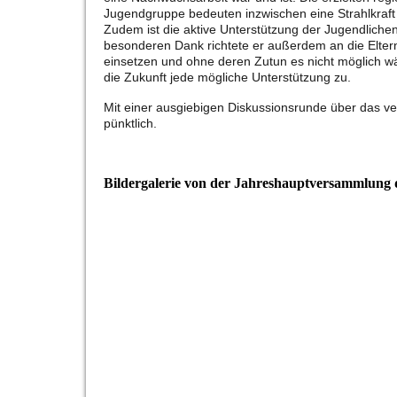
Jugendgruppe bedeuten inzwischen eine Strahlkraft 
Zudem ist die aktive Unterstützung der Jugendliche
besonderen Dank richtete er außerdem an die Eltern
einsetzen und ohne deren Zutun es nicht möglich wä
die Zukunft jede mögliche Unterstützung zu.
Mit einer ausgiebigen Diskussionsrunde über das v
pünktlich.
Bildergalerie von der Jahreshauptversammlung
Jugend HV 19 (3 von 12)
Jugend HV 19 (11 von 12)
Jugend HV 19 (2 von 2)
Jugend HV 19 (2 von 12)
Jugend HV 19 (4 von 12)
Jugend HV 19 (6 von 12)