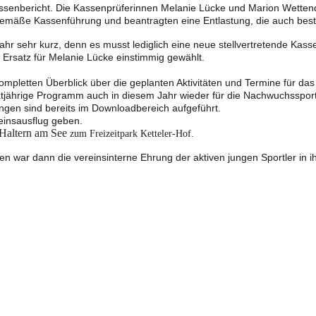
Kassenbericht. Die Kassenprüferinnen Melanie Lücke und Marion Wetten
gemäße Kassenführung und beantragten eine Entlastung, die auch best
 sehr kurz, denn es musst lediglich eine neue stellvertretende Kass
Ersatz für Melanie Lücke einstimmig gewählt.
mpletten Überblick über die geplanten Aktivitäten und Termine für da
ztjährige Programm auch in diesem Jahr wieder für die Nachwuchsspor
ungen sind bereits im Downloadbereich aufgeführt.
einsausflug geben.
Haltern am See
zum Freizeitpark Ketteler-Hof.
 war dann die vereinsinterne Ehrung der aktiven jungen Sportler in ih