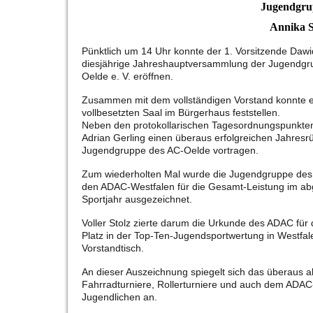
Jugendgrup
Annika S
Pünktlich um 14 Uhr konnte der 1. Vorsitzende Dawi
diesjährige Jahreshauptversammlung der Jugendgr
Oelde e. V. eröffnen.
Zusammen mit dem vollständigen Vorstand konnte e
vollbesetzten Saal im Bürgerhaus feststellen.
Neben den protokollarischen Tagesordnungspunkte
Adrian Gerling einen überaus erfolgreichen Jahresrüc
Jugendgruppe des AC-Oelde vortragen.
Zum wiederholten Mal wurde die Jugendgruppe des
den ADAC-Westfalen für die Gesamt-Leistung im a
Sportjahr ausgezeichnet.
Voller Stolz zierte darum die Urkunde des ADAC für
Platz in der Top-Ten-Jugendsportwertung in Westfa
Vorstandtisch.
An dieser Auszeichnung spiegelt sich das überaus akt
Fahrradturniere, Rollerturniere und auch dem ADAC-Y
Jugendlichen an.