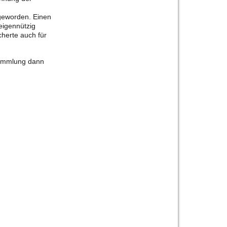
 geworden. Einen
eigennützig
cherte auch für
sammlung dann