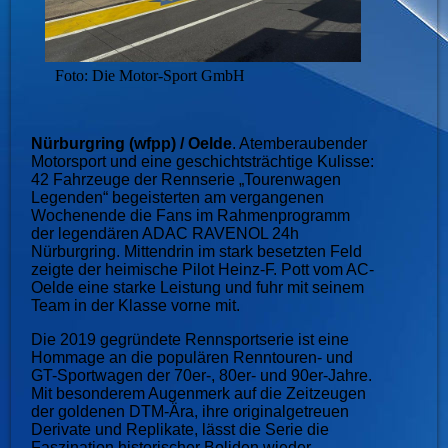
Foto: Die Motor-Sport GmbH
Nürburgring (wfpp) / Oelde
. Atemberaubender
Motorsport und eine geschichtsträchtige Kulisse:
42 Fahrzeuge der Rennserie „Tourenwagen
Legenden“ begeisterten am vergangenen
Wochenende die Fans im Rahmenprogramm
der legendären ADAC RAVENOL 24h
Nürburgring. Mittendrin im stark besetzten Feld
zeigte der heimische Pilot Heinz-F. Pott vom AC-
Oelde eine starke Leistung und fuhr mit seinem
Team in der Klasse vorne mit.
Die 2019 gegründete Rennsportserie ist eine
Hommage an die populären Renntouren- und
GT-Sportwagen der 70er-, 80er- und 90er-Jahre.
Mit besonderem Augenmerk auf die Zeitzeugen
der goldenen DTM-Ära, ihre originalgetreuen
Derivate und Replikate, lässt die Serie die
Faszination historischer Boliden wieder