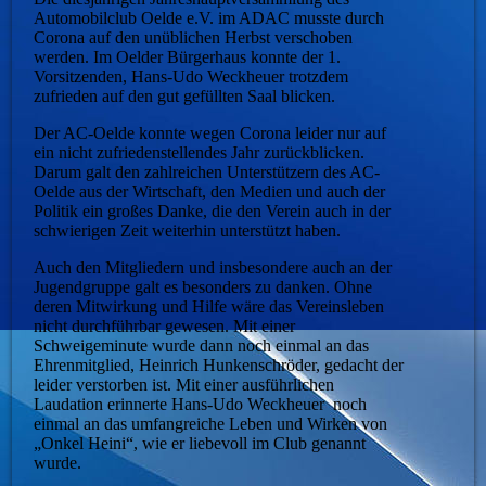
Automobilclub Oelde e.V. im ADAC musste durch
Corona auf den unüblichen Herbst verschoben
werden. Im Oelder Bürgerhaus konnte der 1.
Vorsitzenden, Hans-Udo Weckheuer trotzdem
zufrieden auf den gut gefüllten Saal blicken.
Der AC-Oelde konnte wegen Corona leider nur auf
ein nicht zufriedenstellendes Jahr zurückblicken.
Darum galt den zahlreichen Unterstützern des AC-
Oelde aus der Wirtschaft, den Medien und auch der
Politik ein großes Danke, die den Verein auch in der
schwierigen Zeit weiterhin unterstützt haben.
Auch den Mitgliedern und insbesondere auch an der
Jugendgruppe galt es besonders zu danken. Ohne
deren Mitwirkung und Hilfe wäre das Vereinsleben
nicht durchführbar gewesen. Mit einer
Schweigeminute wurde dann noch einmal an das
Ehrenmitglied, Heinrich Hunkenschröder, gedacht der
leider verstorben ist. Mit einer ausführlichen
Laudation erinnerte Hans-Udo Weckheuer noch
einmal an das umfangreiche Leben und Wirken von
„Onkel Heini“, wie er liebevoll im Club genannt
wurde.