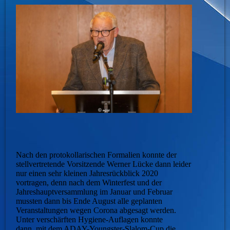
Nach den protokollarischen Formalien konnte der
stellvertretende Vorsitzende Werner Lücke dann leider
nur einen sehr kleinen Jahresrückblick 2020
vortragen, denn nach dem Winterfest und der
Jahreshauptversammlung im Januar und Februar
mussten dann bis Ende August alle geplanten
Veranstaltungen wegen Corona abgesagt werden.
Unter verschärften Hygiene-Auflagen konnte
dann mit dem ADAY-Youngster-Slalom-Cup die