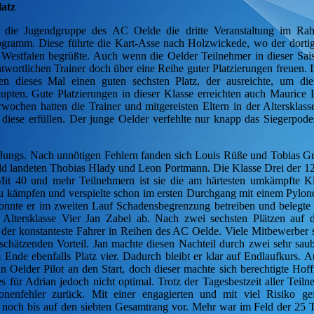
latz
r die Jugendgruppe des AC Oelde die dritte Veranstaltung im 
ogramm. Diese führte die Kart-Asse nach Holzwickede, wo der dorti
 Westfalen begrüßte. Auch wenn die Oelder Teilnehmer in dieser Sai
twortlichen Trainer doch über eine Reihe guter Platzierungen freuen. I
en dieses Mal einen guten sechsten Platz, der ausreichte, um di
upten. Gute Platzierungen in dieser Klasse erreichten auch Maurice
ochen hatten die Trainer und mitgereisten Eltern in der Altersklas
diese erfüllen. Der junge Oelder verfehlte nur knapp das Siegerpodes
r Jungs. Nach unnötigen Fehlern fanden sich Louis Rüße und Tobias Gr
eld landeten Thobias Hlady und Leon Portmann. Die Klasse Drei der 12
 Mit 40 und mehr Teilnehmern ist sie die am härtesten umkämpfte K
u kämpfen und verspielte schon im ersten Durchgang mit einem Pylon
konnte er im zweiten Lauf Schadensbegrenzung betreiben und belegt
r Altersklasse Vier Jan Zabel ab. Nach zwei sechsten Plätzen auf 
r der konstanteste Fahrer in Reihen des AC Oelde. Viele Mitbewerber s
rschätzenden Vorteil. Jan machte diesen Nachteil durch zwei sehr saub
Ende ebenfalls Platz vier. Dadurch bleibt er klar auf Endlaufkurs. A
n Oelder Pilot an den Start, doch dieser machte sich berechtigte Hof
es für Adrian jedoch nicht optimal. Trotz der Tagesbestzeit aller Tei
onenfehler zurück. Mit einer engagierten und mit viel Risiko ge
 noch bis auf den siebten Gesamtrang vor. Mehr war im Feld der 25 