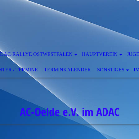
DAC-RALLYE OSTWESTFALEN
HAUPTVEREIN
JUG
ER / TERMINE
TERMINKALENDER
SONSTIGES
I
AC-Oelde e.V. im ADAC