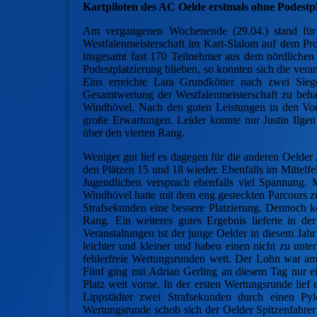
Kartpiloten des AC Oelde erstmals ohne Podestp
Am vergangenen Wochenende (29.04.) stand fü
Westfalenmeisterschaft im Kart-Slalom auf dem Pr
insgesamt fast 170 Teilnehmer aus dem nördlichen
Podestplatzierung blieben, so konnten sich die veran
Eins erreichte Lara Grundkötter nach zwei Sieg
Gesamtwertung der Westfalenmeisterschaft zu beha
Windhövel. Nach den guten Leistungen in den Vorw
große Erwartungen. Leider konnte nur Justin Ilgen 
über den vierten Rang.
Weniger gut lief es dagegen für die anderen Oelde
den Plätzen 15 und 18 wieder. Ebenfalls im Mittelf
Jugendlichen versprach ebenfalls viel Spannung.
Windhövel hatte mit dem eng gesteckten Parcours z
Strafsekunden eine bessere Platzierung. Dennoch 
Rang. Ein weiteres gutes Ergebnis lieferte in de
Veranstaltungen ist der junge Oelder in diesem Jah
leichter und kleiner und haben einen nicht zu unte
fehlerfreie Wertungsrunden wett. Der Lohn war am 
Fünf ging mit Adrian Gerling an diesem Tag nur ei
Platz weit vorne. In der ersten Wertungsrunde lief 
Lippstädter zwei Strafsekunden durch einen Pyl
Wertungsrunde schob sich der Oelder Spitzenfahrer