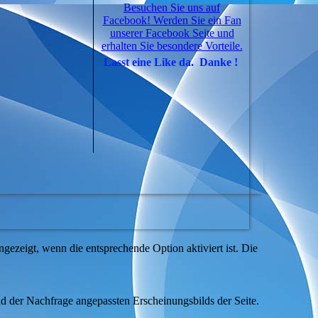
Besuchen Sie uns auf
Facebook! Werden Sie ein Fan
unserer Facebook Seite und
erhalten Sie besondere Vorteile.
Lasst eine Like da. Danke !
ezeigt, wenn die entsprechende Option aktiviert ist. Die
d der Nachfrage angepassten Erscheinungsbilds der Seite.