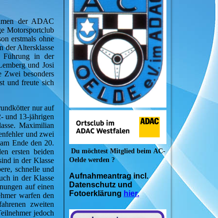
Rahmen der ADAC
ge Motorsportclub
son erstmals ohne
n der Altersklasse
e Führung in der
 Lemberg und Josi
se Zwei besonders
t und freute sich
undkötter nur auf
- und 13-jährigen
lasse. Maximilian
enfehler und zwei
e am Ende den 20.
Du möchtest Mitglied beim
AC-
den ersten beiden
Oelde werden ?
ind in der Klasse
ere, schnelle und
Aufnahmeantrag incl.
uch in der Klasse
Datenschutz und
fnungen auf einen
Fotoerklärung
hier.
lnehmer warfen den
fahrenen zweiten
Teilnehmer jedoch