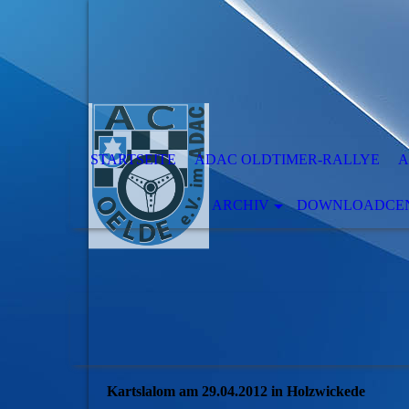
STARTSEITE
ADAC OLDTIMER-RALLYE
A
ARCHIV
DOWNLOADCENT
Kartslalom am 29.04.2012 in Holzwickede