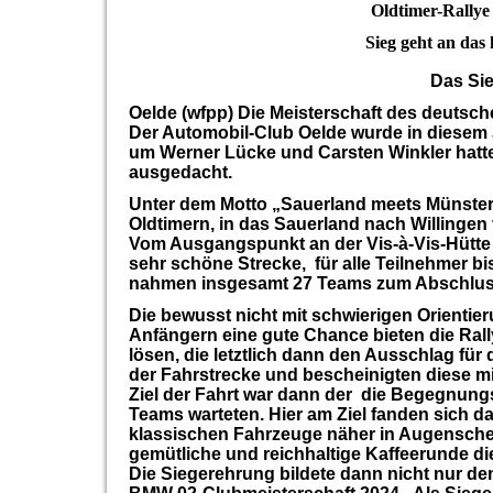
Oldtimer-Rally
Sieg geht an da
Das Si
Oelde (wfpp) Die Meisterschaft des deutsch
Der Automobil-Club Oelde wurde in diesem 
um Werner Lücke und Carsten Winkler hatte
ausgedacht.
Unter dem Motto „Sauerland meets Münsterla
Oldtimern, in das Sauerland nach Willingen 
Vom Ausgangspunkt an der Vis-à-Vis-Hütte i
sehr schöne Strecke, für alle Teilnehmer 
nahmen insgesamt 27 Teams zum Abschluss d
Die bewusst nicht mit schwierigen Orienti
Anfängern eine gute Chance bieten die Ral
lösen, die letztlich dann den Ausschlag fü
der Fahrstrecke und bescheinigten diese m
Ziel der Fahrt war dann der die Begegnung
Teams warteten. Hier am Ziel fanden sich d
klassischen Fahrzeuge näher in Augenschei
gemütliche und reichhaltige Kaffeerunde die 
Die Siegerehrung bildete dann nicht nur de