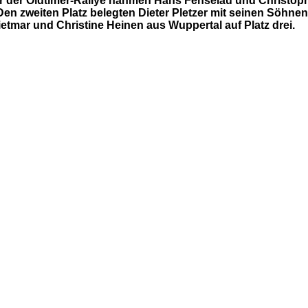
r der Oldtimer-Rallye nahmen Hans Fenselau und Christop
en zweiten Platz belegten Dieter Pletzer mit seinen Söhn
etmar und Christine Heinen aus Wuppertal auf Platz drei.