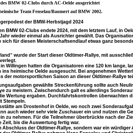
e des BMW 02-Clubs durch AC-Oelde ausgerichtet
s heimische Team Fenselau/Baumert auf BMW 2002.
egerpodest der BMW-Herbstjagd 2024
en BMW 02-Clubs endete 2024, mit dem letztem Lauf, in Oel
Jahr wieder einmal als Ausrichter gewählt. Das Organisati
 sich für diesen Meisterschaftsendlauf etwas ganz besond
nd“ wurde der Start dieser Oldtimer-Rallye, mit ausschlie
verlegt.
n Willingen hatten die Organisatoren eine 120 km lange, la
bis ins heimische Oelde ausgesucht. Bei angenehmen Wett
er motorsportlichen Saison an dieser Oldtimer-Rallye tei
erungsaufgaben gewählte Streckenführung sollte auch Neul
lye zu meistern. Zwischendurch galt es allerdings Sondera
r die Wertung ergaben. Durchfahrtskontrollen überwachten d
it Stempeln.
sstätte am Drostenhof in Oelde, wo noch zwei Sonderaufga
ann auch wieder sehr viele Zuschauer ein und nutzen die Ge
n zu nehmen. Für die Teilnehmer überbrückte nach der Zie
Zeit, bis die Auswertung fertig war.
n Abschluss der Oldtimer-Rallye, sondern war ein würdiger