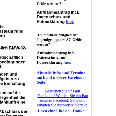
Oelde werden ?
Aufnahmeantrag incl.
Datenschutz und
Fotoerklärung
hier.
de.
onsteam rund
Du möchtest Mitglied der
ers
Jugendgruppe des AC-Oelde
werden?
ßlich BMW-02-
Aufnahmeantrag incl.
ndschaftlich
Datenschutz und
erbedingungen
Fotoerklärung
hier.
l.
Aktuelle Infos und Termine
ingen und
auch auf unserer Facebook-
ufgaben zu
Seite
ie Einhaltung
Besuchen Sie uns auf
ben auf die
Facebook! Werden Sie ein Fan
legenheit die
unserer Facebook Seite und
lankunft eine
erhalten Sie besondere Vorteile.
Lasst eine Like da. Danke !
 Abschluss der