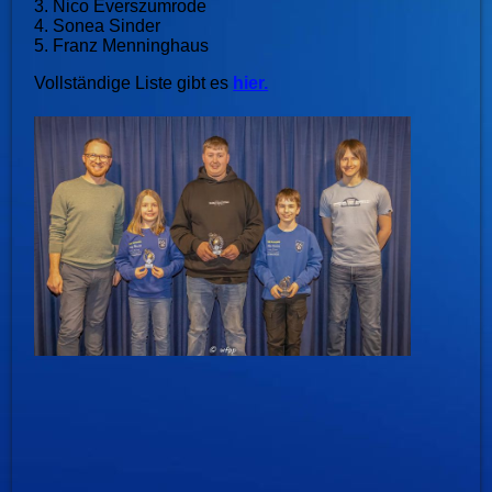
3. Nico Everszumrode
4. Sonea Sinder
5. Franz Menninghaus
Vollständige Liste gibt es
hier.