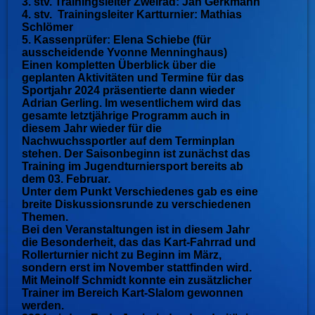
3. stv. Trainingsleiter Zweirad: Jan Gerkmann
4. stv. Trainingsleiter Kartturnier: Mathias
Schlömer
5. Kassenprüfer: Elena Schiebe (für
ausscheidende Yvonne Menninghaus)
Einen kompletten Überblick über die
geplanten Aktivitäten und Termine für das
Sportjahr 2024 präsentierte dann wieder
Adrian Gerling. Im wesentlichem wird das
gesamte letztjährige Programm auch in
diesem Jahr wieder für die
Nachwuchssportler auf dem Terminplan
stehen. Der Saisonbeginn ist zunächst das
Training im Jugendturniersport bereits ab
dem 03. Februar.
Unter dem Punkt Verschiedenes gab es eine
breite Diskussionsrunde zu verschiedenen
Themen.
Bei den Veranstaltungen ist in diesem Jahr
die Besonderheit, das das Kart-Fahrrad und
Rollerturnier nicht zu Beginn im März,
sondern erst im November stattfinden wird.
Mit Meinolf Schmidt konnte ein zusätzlicher
Trainer im Bereich Kart-Slalom gewonnen
werden.