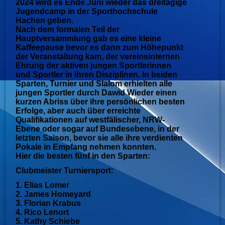
2024 wird es Ende Juni wieder das dreitägige
Jugendcamp in der Sporthochschule
Hachen geben.
Nach dem formalen Teil der
Hauptversammlung gab es eine kleine
Kaffeepause bevor es dann zum Höhepunkt
der Veranstaltung kam, der vereinsinternen
Ehrung der aktiven jungen Sportlerinnen
und Sportler in ihren Disziplinen. In beiden
Sparten, Turnier und Slalom erhielten alle
jungen Sportler durch Dawid Wieder einen
kurzen Abriss über ihre persönlichen besten
Erfolge, aber auch über erreichte
Qualifikationen auf westfälischer, NRW-
Ebene oder sogar auf Bundesebene, in der
letzten Saison, bevor sie alle ihre verdienten
Pokale in Empfang nehmen konnten.
Hier die besten fünf in den Sparten:
Clubmeister Turniersport:
1. Elias Lomer
2. James Homeyard
3. Florian Krabus
4. Rico Lenort
5. Kathy Schiebe