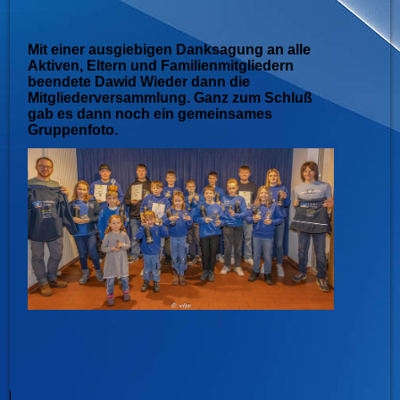
Mit einer ausgiebigen Danksagung an alle
Aktiven, Eltern und Familienmitgliedern
beendete Dawid Wieder dann die
Mitgliederversammlung. Ganz zum Schluß
gab es dann noch ein gemeinsames
Gruppenfoto.