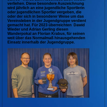
verliehen. Diese besondere Auszeichnung
wird jährlich an eine jugendliche Sportlerin
oder jugendlichen Sportler vergeben, die
oder der sich in besonderer Weise um das
Vereinsleben in der Jugendgruppe verdient
gemacht hat. Für 2023 überreichten Dawid
Wieder und Adrian Gerling diesen
Wanderpokal an Florian Krabus, für seinen
weit über das Normalmaß hinausgehenden
Einsatz innerhalb der Jugendgruppe.