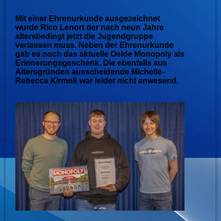
Mit einer Ehrenurkunde ausgezeichnet
wurde Rico Lenort der nach neun Jahre
altersbedingt jetzt die Jugendgruppe
verlassen muss. Neben der Ehrenurkunde
gab es noch das aktuelle Oelde Monopoly als
Erinnerungsgeschenk. Die ebenfalls aus
Altersgründen ausscheidende Michelle-
Rebecca Kirmeß war leider nicht anwesend.