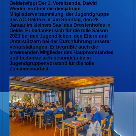
Oelde(wfpp) Der 1. Vorsitzende, Dawid
Wieder, eröffnet die diesjährige
Mitgliederversammlung der Jugendgruppe
des AC-Oelde e. V. am Sonntag, den 28.
Januar im kleinem Saal des Drostenhofes in
Oelde. Er bedanket sich für die tolle Saison
2023 bei den Jugendlichen, den Eltern und
Unterstützern bei der Durchführung unserer
Veranstaltungen. Er begrüßte auch die
anwesenden Mitglieder des Hauptvorstandes
und bedankte sich besonders beim
Jugendgruppenvorstand für die tolle
Zusammenarbeit.