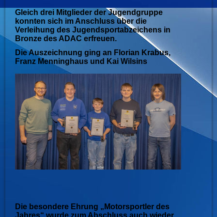
Gleich drei Mitglieder der Jugendgruppe
konnten sich im Anschluss über die
Verleihung des Jugendsportabzeichens in
Bronze des ADAC erfreuen.
Die Auszeichnung ging an Florian Krabus,
Franz Menninghaus und Kai Wilsins
Die besondere Ehrung „Motorsportler des
Jahres“ wurde zum Abschluss auch wieder