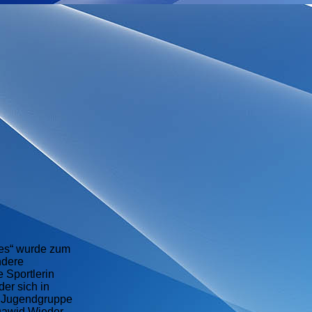
res“ wurde zum
ndere
 Sportlerin
der sich in
r Jugendgruppe
 Dawid Wieder