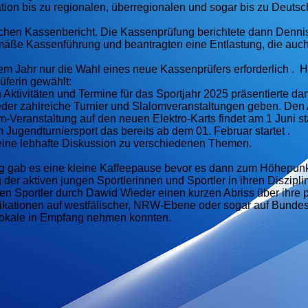
ation bis zu regionalen, überregionalen und sogar bis zu Deuts
lichen Kassenbericht. Die Kassenprüfung berichtete dann Denni
mäße Kassenführung und beantragten eine Entlastung, die auc
 Jahr nur die Wahl eines neue Kassenprüfers erforderlich . H
ferin gewählt:
 Aktivitäten und Termine für das Sportjahr 2025 präsentierte d
eder zahlreiche Turnier und Slalomveranstaltungen geben. Den 
-Veranstaltung auf den neuen Elektro-Karts findet am 1 Juni st
 Jugendturniersport das bereits ab dem 01. Februar startet .
ine lebhafte Diskussion zu verschiedenen Themen.
 gab es eine kleine Kaffeepause bevor es dann zum Höhepunk
der aktiven jungen Sportlerinnen und Sportler in ihren Diszipli
en Sportl
er durch Dawid Wieder einen kurzen Abriss über ihre 
ifikationen auf westfälischer, NRW-Ebene oder sogar auf Bunde
n Pokale in Empfang nehmen konnten.