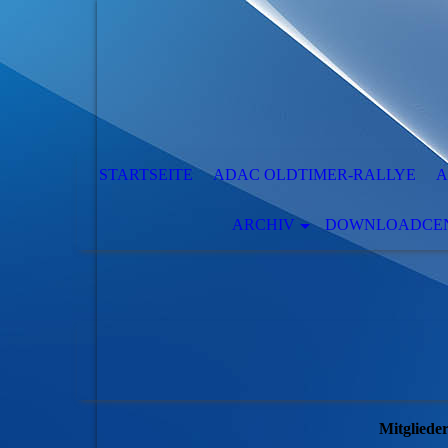
STARTSEITE
ADAC OLDTIMER-RALLYE
A
ARCHIV
DOWNLOADCENT
Mitgliede