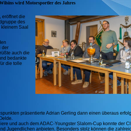
Wilsins wird Motorsportler des Jahres
eröffnet die
ndgruppe des
 kleinem Saal
den
i der
rüßte auch die
und bedankte
r die tolle
spunkten präsentierte Adrian Gerling dann einen überaus erfol
Oelde.
urniere und auch dem ADAC-Youngster Slalom-Cup konnte der Cl
r und Jugendlichen anbieten. Besonders stolz können die zahlre