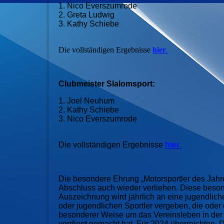
1. Nico Everszumrode
2. Greta Ludwig
3. Kathy Schiebe
Die vollständigen Ergebnisse
hier
.
Clubmeister Slalomsport:
1. Joel Neuhum
2. Kathy Schiebe
3. Nico Everszumrode
Die vollständigen Ergebnisse
hier
.
Die besondere Ehrung „Motorsportler des Jah
Abschluss auch wieder verliehen. Diese beso
Auszeichnung wird jährlich an eine jugendliche
oder jugendlichen Sportler vergeben, die oder 
besonderer Weise um das Vereinsleben in de
verdient gemacht hat. Für 2024 überreichten