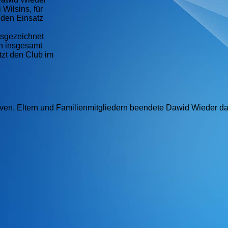
Wilsins, für
den Einsatz
usgezeichnet
ch insgesamt
tzt den Club im
iven, Eltern und Familienmitgliedern beendete Dawid Wieder d