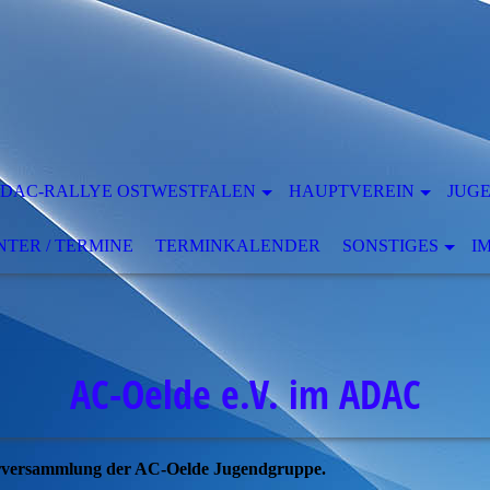
DAC-RALLYE OSTWESTFALEN
HAUPTVEREIN
JUG
ER / TERMINE
TERMINKALENDER
SONSTIGES
I
AC-Oelde e.V. im ADAC
rversammlung der AC-Oelde Jugendgruppe.