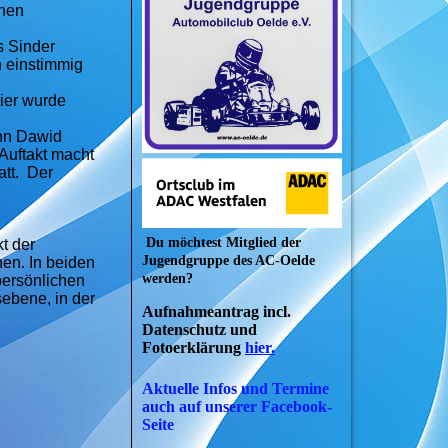
chen
s Sinder
h einstimmig
ier wurde
ann Dawid
Auftakt macht
att. Der
Du möchtest Mitglied der
t der
Jugendgruppe des AC-Oelde
nen. In beiden
werden?
persönlichen
sebene, in der
Aufnahmeantrag incl.
Datenschutz und
Fotoerklärung
hier.
Aktuelle Infos und Termine
auch auf unserer Facebook-
Seite