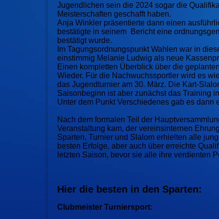
Jugendlichen sein die 2024 sogar die Qualifik
Meisterschaften geschafft haben.
Anja Winkler präsentierte dann einen ausführ
bestätigte in seinem Bericht eine ordnungsge
bestätigt wurde.
Im Tagungsordnungspunkt Wahlen war in diesem
einstimmig Melanie Ludwig als neue Kassenprü
Einen kompletten Überblick über die geplanten
Wieder. Für die Nachwuchssportler wird es wi
das Jugendturnier am 30. März. Die Kart-Slalom
Saisonbeginn ist aber zunächst das Training im
Unter dem Punkt Verschiedenes gab es dann e
Nach dem formalen Teil der Hauptversammlung
Veranstaltung kam, der vereinsinternen Ehrung 
Sparten, Turnier und Slalom erhielten alle jung
besten Erfolge, aber auch über erreichte Qual
letzten Saison, bevor sie alle ihre verdiente
Hier die besten in den Sparten:
Clubmeister Turniersport: