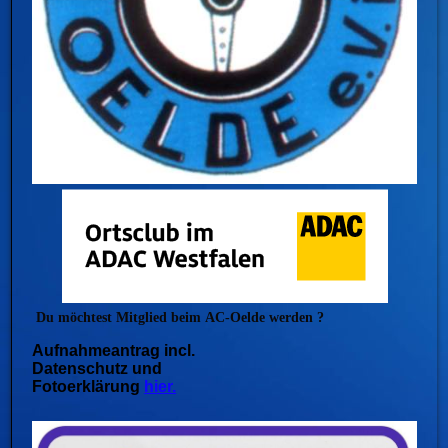
Du möchtest Mitglied beim
AC-Oelde werden ?
Aufnahmeantrag incl.
Datenschutz und
Fotoerklärung
hier.