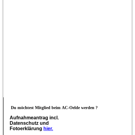
Oldtimer (107 von 158)
Oldtimer (108 von 158)
Oldtimer (109 von 158)
Oldtimer (11 von 158)
Oldtimer (110 von 158)
Oldtimer (111 von 158)
Du möchtest Mitglied beim
AC-Oelde werden ?
Aufnahmeantrag incl.
Datenschutz und
Fotoerklärung
hier.