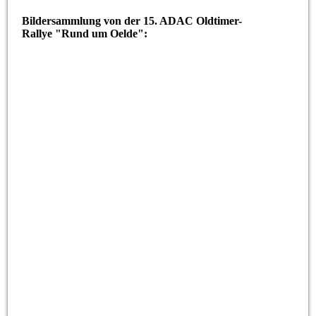
Bildersammlung von der 15. ADAC Oldtimer-
Rallye "Rund um Oelde":
Oldtimer (10 von 158)
Oldtimer (1 von 158)
Oldtimer (100 von 158)
Oldtimer (101 von 158)
Oldtimer (102 von 158)
Oldtimer (103 von 158)
Oldtimer (104 von 158)
Oldtimer (105 von 158)
Oldtimer (106 von 158)