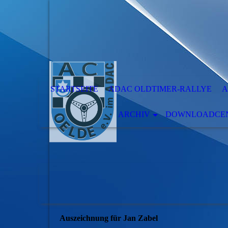
STARTSEITE
ADAC OLDTIMER-RALLYE
A
ARCHIV
DOWNLOADCENT
Auszeichnung für Jan Zabel