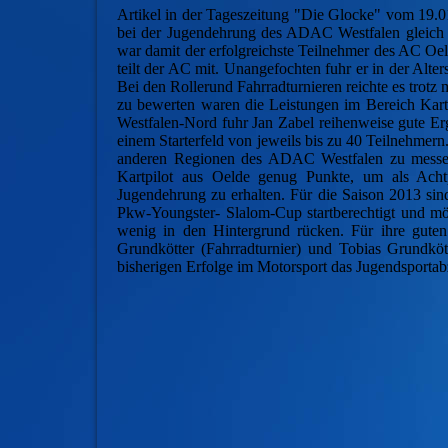
Artikel in der Tageszeitung "Die Glocke" vom 19.0
bei der Jugendehrung des ADAC Westfalen gleich i
war damit der erfolgreichste Teilnehmer des AC Oel
teilt der AC mit. Unangefochten fuhr er in der Alte
Bei den Rollerund Fahrradturnieren reichte es trotz
zu bewerten waren die Leistungen im Bereich Kart
Westfalen-Nord fuhr Jan Zabel reihenweise gute Erg
einem Starterfeld von jeweils bis zu 40 Teilnehmern
anderen Regionen des ADAC Westfalen zu messen.
Kartpilot aus Oelde genug Punkte, um als Acht
Jugendehrung zu erhalten. Für die Saison 2013 sind
Pkw-Youngster- Slalom-Cup startberechtigt und möch
wenig in den Hintergrund rücken. Für ihre gute
Grundkötter (Fahrradturnier) und Tobias Grundkött
bisherigen Erfolge im Motorsport das Jugendsportabz