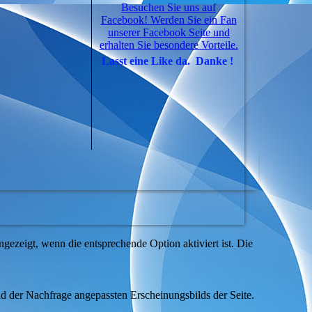
Besuchen Sie uns auf
Facebook! Werden Sie ein Fan
unserer Facebook Seite und
erhalten Sie besondere Vorteile.
Lasst eine Like da. Danke !
ezeigt, wenn die entsprechende Option aktiviert ist. Die
d der Nachfrage angepassten Erscheinungsbilds der Seite.