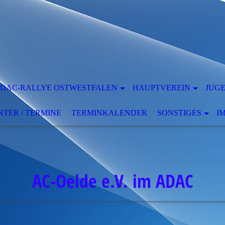
DAC-RALLYE OSTWESTFALEN
HAUPTVEREIN
JUG
ER / TERMINE
TERMINKALENDER
SONSTIGES
I
AC-Oelde e.V. im ADAC