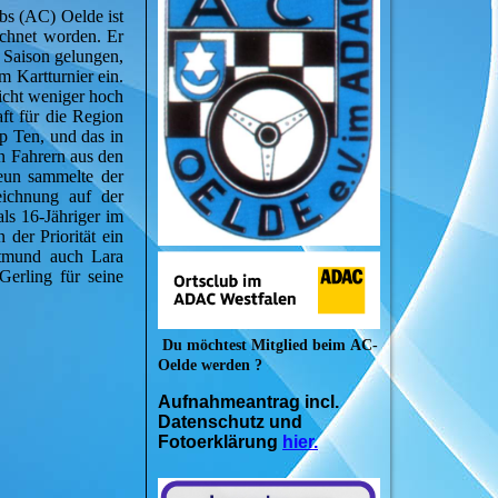
bs (AC) Oelde ist
ichnet worden. Er
 Saison gelungen,
m Kartturnier ein.
Nicht weniger hoch
ft für die Region
p Ten, und das in
en Fahrern aus den
eun sammelte der
eichnung auf der
als 16-Jähriger im
der Priorität ein
rtmund auch Lara
Gerling für seine
Du möchtest Mitglied beim
AC-
Oelde werden ?
Aufnahmeantrag incl.
Datenschutz und
Fotoerklärung
hier.