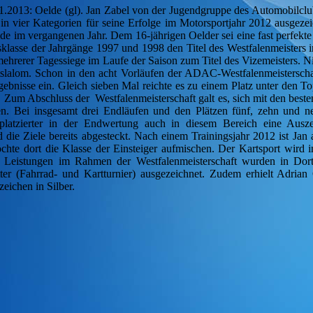
1.2013: Oelde (gl). Jan Zabel von der Jugendgruppe des Automobilclu
n vier Kategorien für seine Erfolge im Motorsportjahr 2012 ausgeze
de im vergangenen Jahr. Dem 16-jährigen Oelder sei eine fast perfekte
rsklasse der Jahrgänge 1997 und 1998 den Titel des Westfalenmeisters i
 mehrerer Tagessiege im Laufe der Saison zum Titel des Vizemeisters. 
slalom. Schon in den acht Vorläufen der ADAC-Westfalenmeisterscha
ebnisse ein. Gleich sieben Mal reichte es zu einem Platz unter den To
. Zum Abschluss der Westfalenmeisterschaft galt es, sich mit den best
 Bei insgesamt drei Endläufen und den Plätzen fünf, zehn und n
platzierter in der Endwertung auch in diesem Bereich eine Ausz
 die Ziele bereits abgesteckt. Nach einem Trainingsjahr 2012 ist Jan 
te dort die Klasse der Einsteiger aufmischen. Der Kartsport wird in 
n Leistungen im Rahmen der Westfalenmeisterschaft wurden in Do
er (Fahrrad- und Kartturnier) ausgezeichnet. Zudem erhielt Adrian 
eichen in Silber.