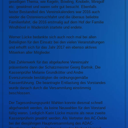
geselligen Thema, wie Kegeln, Bowling, Knobeln, Minigolf
etc. gewidmet und waren sehr gut besucht. Ebenfalls
fester Bestandteil des Vereinskalenders war 2016 auch
wieder die Ostereiersuchfahrt und die überaus beliebte
Familienfahrt, die 2016 erstmalig auf dem Hof der Familie
Windhövel in Wadersloh startete und endete.
Werner Lücke bedankte sich auch noch mal bei allen
Beteiligten für den Einsatz bei den vielen Veranstaltungen
und erhofft sich für das Jahr 2017 ein ebenso aktives
Mitwirken aller Mitglieder.
Das Zahlenwerk für das abgelaufene Vereinsjahr
präsentierte dann der Schatzmeister Georg Bartnik. Die
Kassenprüfer Melanie Grundkötter und Andre
Everszumrode bestätigten die ordnungsgemäße
Kassenführung. Die beantragte Entlastung des Vorstandes
wurde danach durch die Versammlung einstimmig
beschlossen.
Der Tagesordnungspunkt Wahlen konnte diesmal schnell
abgehandelt werden, da keine Neuwahlen für den Vorstand
fällig waren. Lediglich Karin Lücke musste als neue zweite
Kassenprüferin gewählt werden. Als Vertreter des AC-Oelde
bei der diesjährigen Hauptversammlung des ADAC-