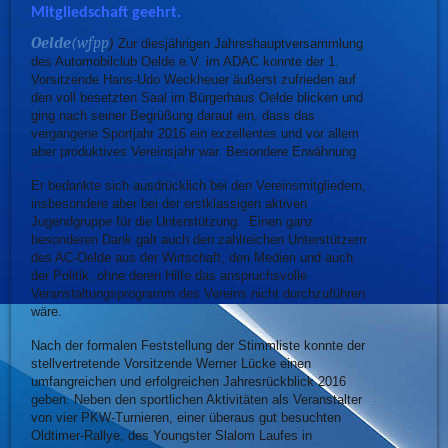
Mitgliedschaft geehrt.
Oelde
(wfpp
)
Zur diesjährigen Jahreshauptversammlung
des Automobilclub Oelde e.V. im ADAC konnte der 1.
Vorsitzende Hans-Udo Weckheuer äußerst zufrieden auf
den voll besetzten Saal im Bürgerhaus Oelde blicken und
ging nach seiner Begrüßung darauf ein, dass das
vergangene Sportjahr 2016 ein exzellentes und vor allem
aber produktives Vereinsjahr war. Besondere Erwähnung
Er bedankte sich ausdrücklich bei den Vereinsmitgliedern,
insbesondere aber bei der erstklassigen aktiven
Jugendgruppe für die Unterstützung. Einen ganz
besonderen Dank galt auch den zahlreichen Unterstützern
des AC-Oelde aus der Wirtschaft, den Medien und auch
der Politik, ohne deren Hilfe das anspruchsvolle
Veranstaltungsprogramm des Vereins nicht durchzuführen
wäre.
Nach der formalen Feststellung der Stimmliste konnte der
stellvertretende Vorsitzende Werner Lücke einen
umfangreichen und erfolgreichen Jahresrückblick 2016
geben. Neben den sportlichen Aktivitäten als Veranstalter
von vier PKW-Turnieren, einer überaus gut besuchten
Oldtimer-Rallye, des Youngster Slalom Laufes in