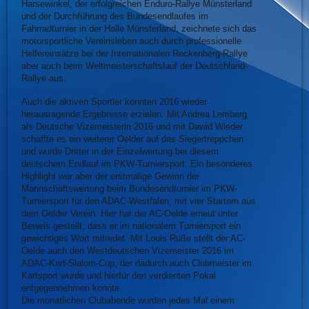
Harsewinkel, der erfolgreichen Enduro-Rallye Münsterland
und der Durchführung des Bundesendlaufes im
Fahrradturnier in der Halle Münsterland, zeichnete sich das
motorsportliche Vereinsleben auch durch professionelle
Helfereinsätze bei der Internationalen Reckenberg-Rallye
aber auch beim Weltmeisterschaftslauf der Deutschland-
Rallye aus.
Auch die aktiven Sportler konnten 2016 wieder
herausragende Ergebnisse erzielen. Mit Andrea Lemberg
als Deutsche Vizemeisterin 2016 und mit Dawid Wieder
schaffte es ein weiterer Oelder auf das Siegertreppchen
und wurde Dritter in der Einzelwertung bei diesem
deutschem Endlauf im PKW-Turniersport. Ein besonderes
Highlight war aber der erstmalige Gewinn der
Mannschaftswertung beim Bundesendturnier im PKW-
Turniersport für den ADAC-Westfalen, mit vier Startern aus
dem Oelder Verein. Hier hat der AC-Oelde erneut unter
Beweis gestellt, dass er im nationalem Turniersport ein
gewichtiges Wort mitredet. Mit Louis Rüße stellt der AC-
Oelde auch den Westdeutschen Vizemeister 2016 im
ADAC-Kart-Slalom-Cup, der dadurch auch Clubmeister im
Kartsport wurde und hierfür den verdienten Pokal
entgegennehmen konnte.
Die monatlichen Clubabende wurden jedes Mal einem