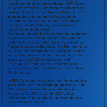
Überblick auf die vielen Vereinsaktivitäten 2017. Neben
den jährlich stattfinden Clubterminen im sportlichem und
geselligem Bereich gilt die Aufmerksamkeit auch in 2017
insbesondere wieder den drei Großveranstaltungen.
Als erstes ist hier am 30.04.2017 der PKW-Youngster-
Slalom-Cup des AC-Oelde, der im Emstalstadion in
Harsewinkel durchgeführt wird.
Als nächstes findet die inzwischen weit über die Grenzen
bekannte und beachtete 14. Oldtimer-Rallye „Rund um
Oelde“ am 13. Mai. 2017 statt. Hier ist wieder Dreh und
Angelpunkt das Oelder Bürgerhaus. Das Parc fermé ist in
der Oelder Innenstadt rund um den Marktplatz, auf dem
auch publikumswirksam der Start und das Ziel für die zu
erwarteten ca. 100 Oldtimerschätze sein wird.
Am 29. Juli 2017 findet dann die, inzwischen sogar
international beachtete, 25te Jubiläums-Enduro-Rallye-
Münsterland statt.
Im PKW-Turniersport wird es gleich drei Turniere in Oelde
geben. Neben dem Saisoneröffnungsturnier am 02. April
2017, gibt es noch einen Meisterschaftslauf zum
Turniersport-Cup 2017 am 10. Juni 2017 und als
Höhepunkt am Ende des Jahres auch wieder das sehr
beliebte PKW-Nachtturnier.