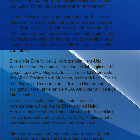
Westfalen im März in Dortmund wurden Norbert Heinrich
und Ludger Richter als Delegierte einstimmig gewählt.
Nach den Wahlen war es dann eine traurige Pflicht zwei
verdienten Clubmitgliedern mit einer Schweigeminute die
letzte Ehre zu erweisen. Mit Horst Batzdorfer ist im März
2016 das letzte noch verbliebenden Gründungsmitglied des
AC-Oelde verstorben. Im Oktober ist dann der leider auch
langjährige 1. Vorsitzende Reinhold Kaasmann ebenfalls
verstorben.
Eine große Ehre für den 1. Vorsitzenden Hans-Udo
Weckheuer war es dann gleich mehrere Clubmitglieder, für
langjährige ADAC-Mitgliedschaft, mit einer Ehrenurkunde
des ADAC-Präsidiums in München, auszuzeichnen. Gleich
drei Mitglieder, Bernhard Lutat, Heinrich Hörster und
Wolfgang Pestel, erhielten die ADAC-Urkunde für 40jährige
Mitgliedschaft.
Nach einer eingehenden Laudatio durch den 1.
Vorsitzenden auf das Oelder Ehrenmitglied Heinz
Hunkenschröder, war es dann ein bewegender Augenblick
ihm die Ehrenurkunde für 60 Jahre ADAC-Mitgliedschaft,
unter langanhaltendem Applaus, zu überreichen.
Mit einer Vorschau auf das kommende Sportjahr gab der
Sportleiter Peter Nieländer dann einen umfassenden