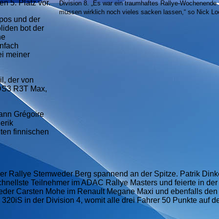
en 5. Platz vor.
Division 8. „Es war ein traumhaftes Rallye-Wochenende 
müssen wirklich noch vieles sacken lassen,“ so Nick Loo
pos und der
liden bot der
ne
infach
ei meiner
l, der von
S3 R3T Max,
ann Gr
égoire
erik
ten finnischen
er Rallye Stemweder Berg spannend an der Spitze. Patrik Dinke
nellste Teilnehmer im ADAC Rallye Masters und feierte in der
ieder Carsten Mohe im Renault Megane Maxi und ebenfalls den
320iS in der Division 4, womit alle drei Fahrer 50 Punkte auf 