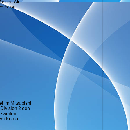
für uns. Wir
f im Ziel.
l im Mitsubishi
 Division 2 den
 zweiten
dem Konto