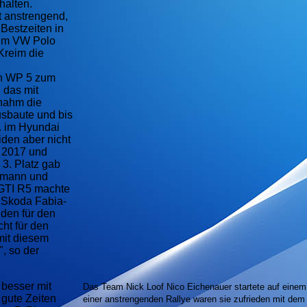
halten.
t anstrengend,
Bestzeiten in
 im VW Polo
Kreim die
ch WP 5 zum
das mit
nahm die
usbaute und bis
. im Hyundai
iden aber nicht
 2017 und
3. Platz gab
umann und
GTI R5 machte
n Skoda Fabia-
nden für den
cht für den
mit diesem
, so der
besser mit
Das Team Nick Loof Nico Eichenauer startete auf eine
 gute Zeiten
einer anstrengenden Rallye waren sie zufrieden mit dem 