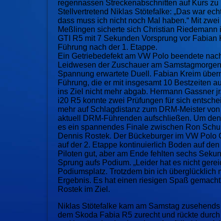
regennassen Streckenabschnitten auf Kurs zu 
Stellvertretend Niklas St
ö
tefalke: „Das war ech
dass muss ich nicht noch Mal haben.“ Mit zwei 
Meßlingen sicherte sich Christian Riedemann
GTI R5 mit 7 Sekunden Vorsprung vor Fabian 
Führung nach der 1. Etappe.
Ein Getriebedefekt am VW Polo beendete na
Leidwesen der Zuschauer am Samstagmorgen 
Spannung erwartete Duell. Fabian Kreim über
Führung, die er mit insgesamt 10 Bestzeiten a
ins Ziel nicht mehr abgab. Hermann Gassner jr
i20 R5 konnte zwei Prüfungen für sich entsche
mehr auf Schlagdistanz zum DRM-Meister von
aktuell DRM-Führenden aufschließen. Um den 
es ein spannendes Finale zwischen Ron Sch
Dennis Rostek. Der Bückeburger im VW Polo 
auf der 2. Etappe kontinuierlich Boden auf de
Piloten gut, aber am Ende fehlten sechs Seku
Sprung aufs Podium. „Leider hat es nicht gerei
Podiumsplatz. Trotzdem bin ich überglücklich 
Ergebnis. Es hat einen riesigen Spaß gemacht"
Rostek im Ziel.
Niklas St
ö
tefalke kam am Samstag zusehends 
dem Skoda
Fabia
R5 zurecht und rückte durch