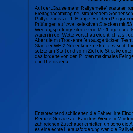
Auf der „Gauselmann Rallyemeile“ starteten a
Freitagnachmittag bei strahlendem Sonnensch
Rallyeteams zur 1. Etappe. Auf dem Programm
Prüfungen auf zwei selektiven Strecken mit 53
Wertungsprüfungskilometern.
Meßlingen und 
waren in der Wettervorschau eigentlich als tro
Aber die mit Trockenreifen ausgerückten Tea
Start der WP 2 Neuenknick eiskalt erwischt. E
setzte am Start und vorm Ziel die Strecke unt
das forderte von den Piloten maximales Feing
und Brems
pedal.
Entsprechend schilderten die Fahrer ihre Eind
Remote-Service auf Kanzlers Weide in Minden
zahlreichen Zuschauer erhielten unisono die A
es eine echte Herausforderung war, die Rallye