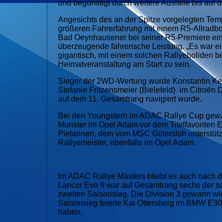
und begünstigt durch weitere Ausfä
lle
bis auf d
Angesichts des an der Spitze vorgelegten Tem
größeren Fahrerfahrung mit einem R5-Allradbo
Bad Oeynhausener bei seiner R5-Premiere ei
überzeugende fahrerische Leistung. „Es war e
gigantisch, mit einem solchen Rallyeboliden b
Heimatveranstaltung am Start zu sein.
Sieger der 2WD-Wertung wurde Konstantin Kei
Stefanie Fritzensmeier (Bielefeld) im Citroën
D
auf dem 11. Gesamtrang navigiert wurde.
Bei den Youngstern im ADAC Rallye Cup gew
Munster
im Opel Adam vor dem Titelfavoriten E
Pietarinen, dem vom MSC Gütersloh unterstütz
Rallyemeister, ebenfalls im Opel Adam.
Im ADAC Rallye Masters bleibt es auch nach d
Lancer Evo 9 war auf Gesamtrang sechs der sch
zweiten Saisonsieg. Die Division 3 gewann w
Saisonsieg feierte Kai Ottersberg im BMW E30 
haben.