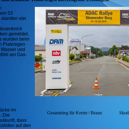
m
ein 53
 standen vier
Neuenknick
cken gemeldet.
ms wurden beim
in Platzregen
er Wasser und
efühl am Gas-
rücke im
Gesamtsieg für Kreim / Braun Skoda
. Die
uskunft, dass
boliden auf den