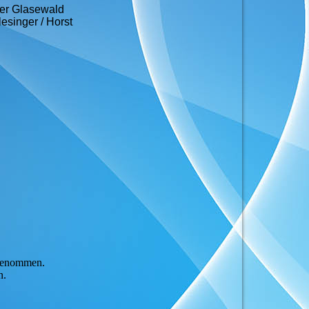
ner Glasewald
esinger / Horst
rgenommen.
n.