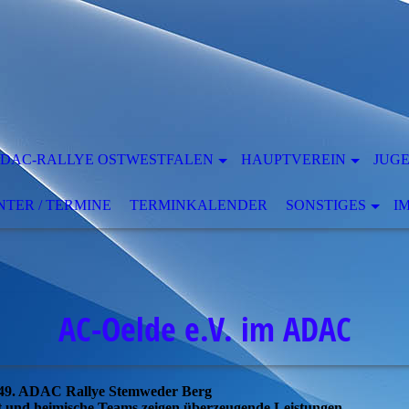
DAC-RALLYE OSTWESTFALEN
HAUPTVEREIN
JUG
ER / TERMINE
TERMINKALENDER
SONSTIGES
I
AC-Oelde e.V. im ADAC
49. ADAC Rallye Stemweder Berg
 und heimische Teams zeigen überzeugende Leistungen.