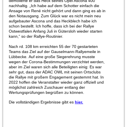
demolierte er das Heck seines Opel Ascona 400
nachhaltig. „Ich habe auf dem Schotter einfach die
Ansage von René nicht gehört und dann ging es ab in
den Notausgang. Zum Glück war es nicht mein neu
aufgebauter Ascona und das Heckblech habe ich
schon bestellt. Ich hoffe, dass ich bei der Rallye
Ostwestfalen Anfang Juli in Gütersloh wieder starten
kann,“ so der Rallye-Routinier.
Nach rd. 108 km erreichten 55 der 70 gestarteten
Teams das Ziel auf der Gauselmann-Rallyemeile in
Lübbecke. Auf eine große Siegerehrung musste
wegen der Corona-Bestimmungen verzichtet werden,
aber im Ziel waren sich alle Beteiligten einig: Es war
sehr gut, dass der ADAC OWL mit seinen Ortsclubs
die Rallye mit großem Engagement gestemmt hat. In
2022 hoffen die Veranstalter wieder ganz offiziell und
möglichst zahlreich Zuschauer entlang der
Wertungsprüfungen begrüßen zu können.
Die vollständigen Ergebnisse gibt es
hier.