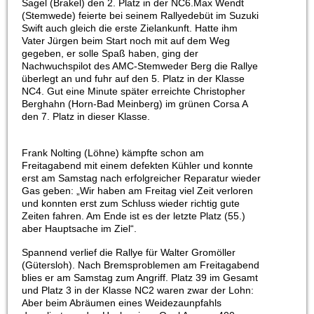
Sagel (Brakel) den 2. Platz in der NC6.
Max Wendt
(Stemwede) feierte bei seinem Rallyedebüt im Suzuki
Swift auch gleich die erste Zielankunft. Hatte ihm
Vater Jürgen beim Start noch mit auf dem Weg
gegeben, er solle Spaß haben, ging der
Nachwuchspilot des AMC-Stemweder Berg die Rallye
überlegt an und fuhr auf den 5. Platz in der Klasse
NC4. Gut eine Minute später erreichte Christopher
Berghahn (Horn-Bad Meinberg) im grünen Corsa A
den 7. Platz in dieser Klasse.
Frank Nolting (Löhne) kämpfte schon am
Freitagabend mit einem defekten Kühler und konnte
erst am Samstag nach erfolgreicher Reparatur wieder
Gas geben: „Wir haben am Freitag viel Zeit verloren
und konnten erst zum Schluss wieder richtig gute
Zeiten fahren. Am Ende ist es der letzte Platz (55.)
aber Hauptsache im Ziel“.
Spannend verlief die Rallye für Walter Gromöller
(Gütersloh). Nach Bremsproblemen am Freitagabend
blies er am Samstag zum Angriff. Platz 39 im Gesamt
und Platz 3 in der Klasse NC2 waren zwar der Lohn:
Aber beim Abräumen eines Weidezaunpfahls