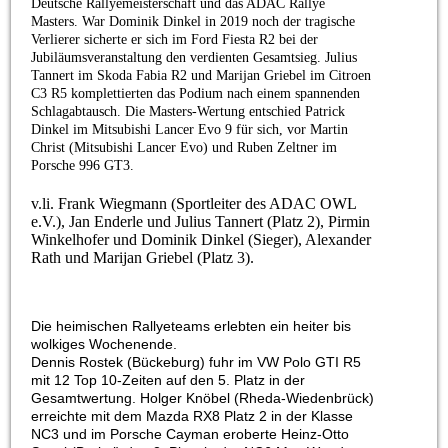
Deutsche Rallyemeisterschaft und das ADAC Rallye
Masters. War Dominik Dinkel in 2019 noch der tragische
Verlierer sicherte er sich im Ford Fiesta R2 bei der
Jubiläumsveranstaltung den verdienten Gesamtsieg. Julius
Tannert im Skoda Fabia R2 und Marijan Griebel im Citroen
C3 R5 komplettierten das Podium nach einem spannenden
Schlagabtausch. Die Masters-Wertung entschied Patrick
Dinkel im Mitsubishi Lancer Evo 9 für sich, vor Martin
Christ (Mitsubishi Lancer Evo) und Ruben Zeltner im
Porsche 996 GT3.
v.li. Frank Wiegmann (Sportleiter des ADAC OWL
e.V.), Jan Enderle und Julius Tannert (Platz 2), Pirmin
Winkelhofer und Dominik Dinkel (Sieger), Alexander
Rath und Marijan Griebel (Platz 3).
Die heimischen Rallyeteams erlebten ein heiter bis
wolkiges Wochenende.
Dennis Rostek (Bückeburg) fuhr im VW Polo GTI R5
mit 12 Top 10-Zeiten auf den 5. Platz in der
Gesamtwertung. Holger Knöbel (Rheda-Wiedenbrück)
erreichte mit dem Mazda RX8 Platz 2 in der Klasse
NC3 und im Porsche Cayman eroberte Heinz-Otto